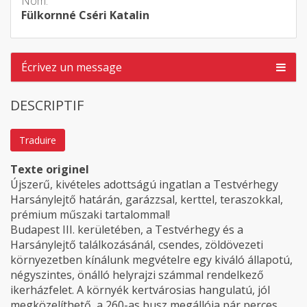
Nom:
Fülkornné Cséri Katalin
Écrivez un message
DESCRIPTIF
Traduire
Texte originel
Újszerű, kivételes adottságú ingatlan a Testvérhegy
Harsánylejtő határán, garázzsal, kerttel, teraszokkal,
prémium műszaki tartalommal!
Budapest III. kerületében, a Testvérhegy és a
Harsánylejtő találkozásánál, csendes, zöldövezeti
környezetben kínálunk megvételre egy kiváló állapotú,
négyszintes, önálló helyrajzi számmal rendelkező
ikerházfelet. A környék kertvárosias hangulatú, jól
megközelíthető, a 260-as busz megállója pár perces