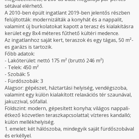
sétával elérhető.
A 2010-ben épült ingatlant 2019-ben jelentős részben
felújították: modernizálták a konyhát és a nappalit,
valamint új burkolatokat kapott a terasz és kialakításra
kerület egy 8x4 méteres fűthető kültéri medence.
Az ingatlanhoz saját kert, teraszok és egy tágas, 50 m²-
es garázs is tartozik.
Főbb adatok:
- Lakóterület: nettó 175 m² (bruttó 246 m²)
- Telek: 450 m²
- Szobák: 5
- Fürdőszobák: 3
Alagsor: gépészet, háztartási helyiség, vendégszoba,
valamint egy külön kialakított relaxációs tér szaunával,
jakuzzival, sófallal.
Földszint: modern, gépesített konyha; világos nappali-
étkező közvetlen teraszkapcsolattal; vízteres kandalló;
külön mellékhelyiség.
1. emelet: két hálószoba, mindegyik saját fürdőszobával
és erkéllyel.