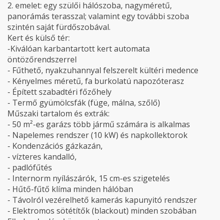
2. emelet: egy szülői hálószoba, nagyméretű,
panorámás terasszal; valamint egy további szoba
szintén saját fürdőszobával.
Kert és külső tér:
-Kiválóan karbantartott kert automata
öntözőrendszerrel
- Fűthető, nyakzuhannyal felszerelt kültéri medence
- Kényelmes méretű, fa burkolatú napozóterasz
- Épített szabadtéri főzőhely
- Termő gyümölcsfák (füge, málna, szőlő)
Műszaki tartalom és extrák:
- 50 m²-es garázs több jármű számára is alkalmas
- Napelemes rendszer (10 kW) és napkollektorok
- Kondenzációs gázkazán,
- vízteres kandalló,
- padlófűtés
- Internorm nyílászárók, 15 cm-es szigetelés
- Hűtő-fűtő klíma minden hálóban
- Távolról vezérelhető kamerás kapunyitó rendszer
- Elektromos sötétítők (blackout) minden szobában