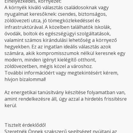
Elhelyezkedés, környezet:
A környék kiváló választás családosoknak vagy
nyugalmat keresőknek: csendes, biztonságos,
zöldövezeti utca, jó tömegközlekedéssel és
infrastruktúrával. A közelben találhatók iskolák,
óvodák, boltok és egészségügyi szolgáltatások,
valamint számos kirándulási lehetőség a környező
hegyekben. Ez az ingatlan ideális választás azok
számára, akik kompromisszumok nélkül keresnek egy
modern, minden igényt kielégítő otthont,
zöldövezetben, mégis közel a városhoz.
További információért vagy megtekintésért kérem,
hívjon bizalommal!
Az energetikai tanúsítvány készítése folyamatban van,
amint rendelkezésre áll, úgy azzal a hirdetés frissítésre
kerül.
Tisztelt érdeklődő!
Szeretnék Önnek szakszerű segítséget nyújtani az