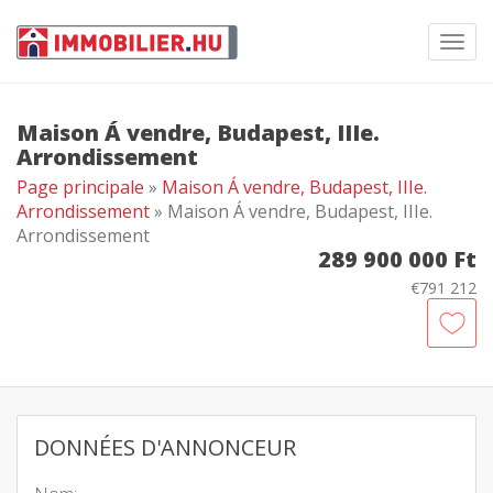
Toggl
navig
Maison Á vendre, Budapest, IIIe.
Arrondissement
Page principale
»
Maison Á vendre, Budapest, IIIe.
Arrondissement
» Maison Á vendre, Budapest, IIIe.
Arrondissement
289 900 000 Ft
€791 212
DONNÉES D'ANNONCEUR