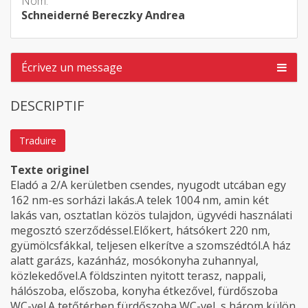
Nom:
Schneiderné Bereczky Andrea
Écrivez un message
DESCRIPTIF
Traduire
Texte originel
Eladó a 2/A kerületben csendes, nyugodt utcában egy
162 nm-es sorházi lakás.A telek 1004 nm, amin két
lakás van, osztatlan közös tulajdon, ügyvédi használati
megosztó szerződéssel.Előkert, hátsókert 220 nm,
gyümölcsfákkal, teljesen elkerítve a szomszédtól.A ház
alatt garázs, kazánház, mosókonyha zuhannyal,
közlekedővel.A földszinten nyitott terasz, nappali,
hálószoba, előszoba, konyha étkezővel, fürdőszoba
WC-vel.A tetőtérben fürdőszoba WC-vel, s három külön