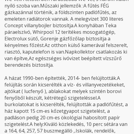
nyíló szoba van.Műszaki jellemzők :A fűtés FÉG
gázkazánnal történik, a földszinten padlófűtés, az
emeleten radiátorok vannak. A melegvizet 300 literes
Concept villanybojler biztosítja.A konyhában Teka
páraelszívó, Whirpool 12 terítékes mosogatógép,
Electrolux sütő, Gorenje gázfőzőlap biztosítja a
kényelmes főzést.Az otthon külső kamerával felszerelt,
riasztó, kaputelefon is van.Napkollektor csatlakozás ki
van építve,Az egészséges ivóvizet beépített vízszűrő
berendezés biztosítja.
A házat 1990-ben építették, 2014- ben felújították.A
felújítás során kicserélték a víz- és villanyvezetékeket,
ajtókat ( lucfenyő ), ablakokat melyek szintén borovi
fenyőből készült, kétrétegű szigeteléssel.A
burkolatokat is kicserélték, felújították a padlófűtést, a
ház kapott 15 cm-es kőzetgyapot szigetelést, a
padláson pedig 20 cm-es ökológiai habosított papír
szigetelést.A hely:Kiváló közlekedés, 10 perc sétára van
a 164, 64, 257, 57 buszmegálló ,.Iskolák, rendelők,