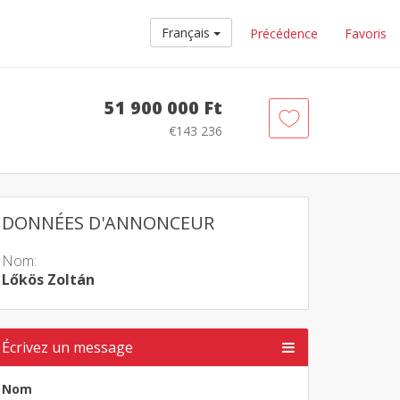
Français
Précédence
Favoris
51 900 000 Ft
€143 236
DONNÉES D'ANNONCEUR
Nom:
Lőkös Zoltán
Écrivez un message
Nom