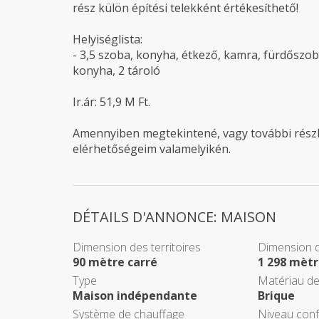
rész külön építési telekként értékesíthető!
Helyiséglista:
- 3,5 szoba, konyha, étkező, kamra, fürdőszob
konyha, 2 tároló
Ir.ár: 51,9 M Ft.
Amennyiben megtekintené, vagy további részl
elérhetőségeim valamelyikén.
DÉTAILS D'ANNONCE: MAISON
Dimension des territoires
Dimension d
90 mètre carré
1 298 mètr
Type
Matériau de
Maison indépendante
Brique
Système de chauffage
Niveau conf