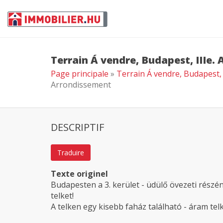
Terrain Á vendre, Budapest, IIIe.
Page principale
»
Terrain Á vendre, Budapest,
Arrondissement
DESCRIPTIF
Traduire
Texte originel
Budapesten a 3. kerület - üdülő övezeti rész
telket!
A telken egy kisebb faház található - áram telk