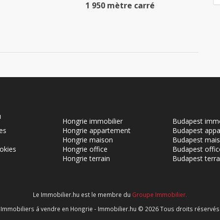
1 950 mètre carré
u
Hongrie immobilier
Budapest immo
es
Hongrie appartement
Budapest app
Hongrie maison
Budapest mai
ookies
Hongrie office
Budapest offic
Hongrie terrain
Budapest terra
Le Immobilier.hu est le membre du
Groupe Immobilier.
aw
Immobiliers á vendre en Hongrie - Immobilier.hu © 2026 Tous droits réservés