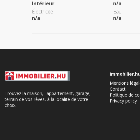
Intérieur
n/a
Électricité
Eau
n/a
n/a
Immobilier.h
Mentions légal
Contact
Trouvez la maison, l'appartement, garage,
Politique de c
terrain de vos rêves, á la localité de votre
Privacy policy
choix.
Cookie Consent plugin for the EU cookie l