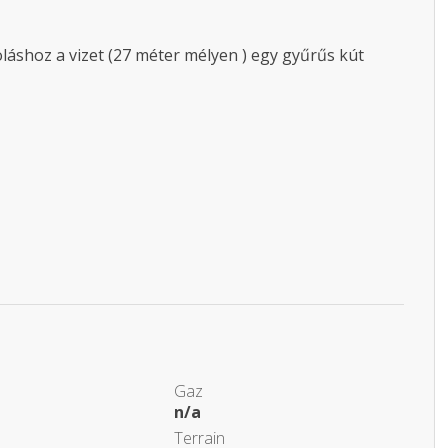
soláshoz a vizet (27 méter mélyen ) egy gyűrűs kút
Gaz
n/a
Terrain