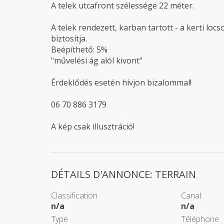
A telek utcafront szélessége 22 méter.
A telek rendezett, karban tartott - a kerti loc
biztosítja.
Beépíthető: 5%
"művelési ág alól kivont"
Érdeklődés esetén hívjon bizalommal!
06 70 886 3179
A kép csak illusztráció!
DÉTAILS D'ANNONCE: TERRAIN
Classification
Canal
n/a
n/a
Type
Téléphone