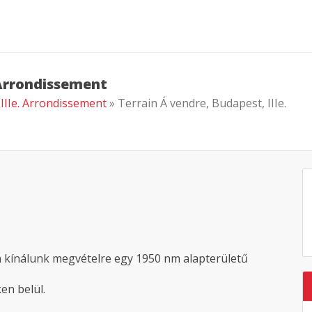
 Arrondissement
 IIIe. Arrondissement
» Terrain Á vendre, Budapest, IIIe.
én kínálunk megvételre egy 1950 nm alapterületű
en belül.