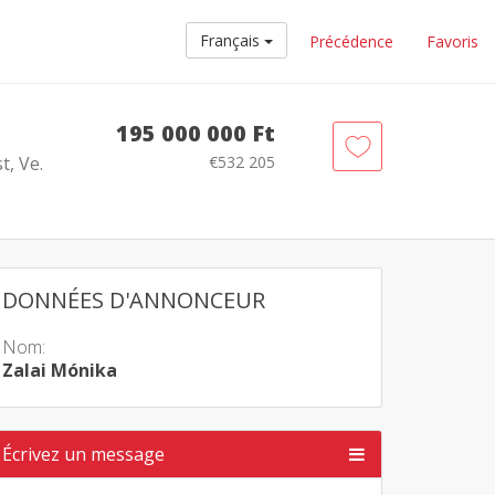
Français
Précédence
Favoris
195 000 000 Ft
, Ve.
€532 205
DONNÉES D'ANNONCEUR
Nom:
Zalai Mónika
Écrivez un message