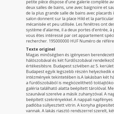
petite pièce dispose d'une galerie complète a
deux salles de bains, une avec baignoire et sau
de la plus grande salle de bains avec placards 
salon donnent sur la place Hild et la particulari
mécanisée et peu utilisée. Les fenêtres ont de
système d'alarme, il a deux portes d'entrée, à p
vous êtes intéressé par cet appartement spéci
rechercher. 195000000 HUF Numéro de référe
Texte originel
Magas minőségben és igényesen berendezett 
hálószobával és két fürdőszobával rendelkező
értékesítésre. Budapest szívében az 5. kerület
Budapest egyik legszebb részén helyezkedik e
intézmények tekintetében is.A lakásban két h
a fürdőszobából is megközelíthető tolóajtókon
galéria található alatta beépített tárolóval. 
szaunával szerelve a másik zuhanyzóval. A nag
beépített szekrényekkel. A nappali napfényes 
padlóba süllyesztett vitrin. A konyha gépesít
vannak. A lakás riasztó rendszerrel szerelt, ké