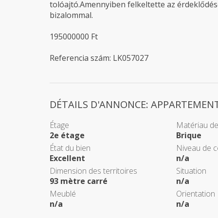
tolóajtó.Amennyiben felkeltette az érdeklődé
bizalommal.
195000000 Ft
Referencia szám: LK057027
DÉTAILS D'ANNONCE: APPARTEMEN
Étage
Matériau de
2e étage
Brique
État du bien
Niveau de c
Excellent
n/a
Dimension des territoires
Situation
93 mètre carré
n/a
Meublé
Orientation
n/a
n/a