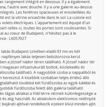
vec rangement intégré en dessous. Il y a également
na, l'autre avec douche. Il y a une galerie au-dessus
intégrés. Les fenêtres spacieuses et ensoleillées du
té est la vitrine encastrée dans le sol. La cuisine est
s volets électriques. L'appartement est équipé d'un
art celles-ci, toutes les portes sont coulissantes. Si
al au coeur de Budapest, n'hésitez pas à le
nce : LK057027
lakás Budapest szívében eladó.93 nm-es két
 napfényes lakás teljesen bebútorozva kerül
ben a József nádor téren található. A József nádor tér
l magasan infsastukurált boltok, közlekedés és
álószoba található. A nagyobbik szoba a nappaliból és
 keresztül. A kisebbik szobában teljes értékű álló
Megtalálható továbbá két fürdőszoba az egyik káddal és
yobbik fürdőszoba felett álló galéria található
és tágas ablakai a Hild térre néznek különlegessége a
ett és alig használt. Az ablakokon elektromos redőnyök
t bejárati ajtóval rendelkezik ezeken kívül minden ajtó