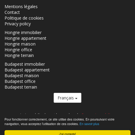
Mentions légales
Contact
Politique de cookies
Privacy policy
Hongrie immobilier
Hongrie appartement
Hongrie maison
Hongrie office
Hongrie terrain
Budapest immobilier
Budapest appartement
Budapest maison
Budapest office
Budapest terrain
Français
Le Immobilier.hu est le membre du
Groupe Immobilier.
Pour fonctionner correctement, ce site utilise des cookies. En poursuivant votre
Immobiliers á vendre en Hongrie - Immobilier.hu © 2026 Tous droits
navigation, vous acceptez l’utilisation de ces cookies.
En savoir plus
réservés
J'ai compris!