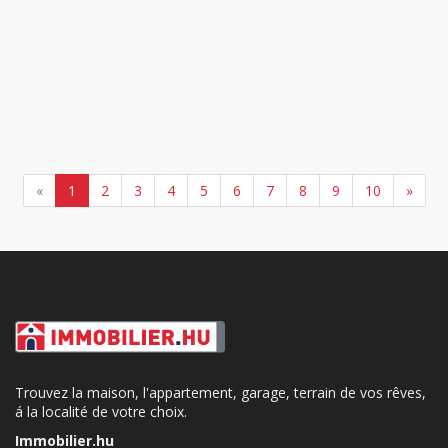
«
1
2
3
4
5
6
7
8
9
10
»
Trouvez la maison, l'appartement, garage, terrain de vos rêves,
á la localité de votre choix.
Immobilier.hu