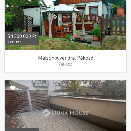
54 300 000 Ft
€148 199
Maison Á vendre, Pákozd
Pákozd