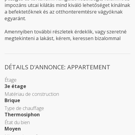
impozáns utcai kilátás mind kiváló lehetőséget kínálnak
a befektetőknek és az otthonteremtésre vágyóknak
egyaránt.
Amennyiben további részletek érdeklik, vagy szeretné
megtekinteni a lakást, kérem, keressen bizalommal
DÉTAILS D'ANNONCE: APPARTEMENT
Étage
3e étage
Matériau de construction
Brique
Type de chauffage
Thermosiphon
État du bien
Moyen