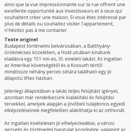
ainsi que la vue impressionnante sur la rue offrent une
excellente opportunité aux investisseurs et à ceux qui
souhaitent créer une maison. Si vous êtes intéressé par
plus de détails ou souhaitez visiter l'appartement,
n'hésitez pas à me contacter
Texte originel
Budapest történelmi belvárosában, a Batthyány-
örökmécses közelében, a Hold utcában kínálunk
eladásra egy 151 nm-es, III. emeleti lakást. Az ingatlan
az Amerikai követségétől és a Kossuth tértől
mindössze néhány perces sétára található egy jó
állapotú liftes házban.
Jelenlegi állapotában a lakás teljes felújítást igényel,
azonban már rendelkezünk kialakítási és felújítási
tervekkel, amelyek alapján a jövőbeli tulajdonos egyedi
elképzeléseinek megfelelően alakíthatja ki az otthonát.
Az ingatlan kivételesen jó elhelyezkedése, a városi
pezsgés és történelmi hangulat közelisége, valamint az