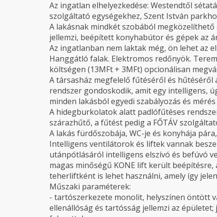
Az ingatlan elhelyezkedése: Westendtől sétatáv
szolgáltató egységekhez, Szent István parkho
A lakásnak mindkét szobából megközelíthető e
jellemzi, beépített konyhabútor és gépek az 
Az ingatlanban nem laktak még, ön lehet az els
Hanggátló falak. Elektromos redőnyök. Terem
költségen (13MFt + 3MFt) opcionálisan megvá
A társasház megfelelő fűtéséről és hűtéséről a
rendszer gondoskodik, amit egy intelligens, ú
minden lakásból egyedi szabályozás és mérés 
A hidegburkolatok alatt padlófűtéses rendszer 
szárazhűtő, a fűtést pedig a FŐTÁV szolgáltató
A lakás fürdőszobája, WC-je és konyhája pára,-
Intelligens ventilátorok és liftek vannak besze
utánpótlásáról intelligens elszívó és befúvó 
magas minőségű KONE lift került beépítésre, a
teherliftként is lehet használni, amely így je
Műszaki paraméterek:
- tartószerkezete monolit, helyszínen öntöt
ellenállóság és tartósság jellemzi az épületet;