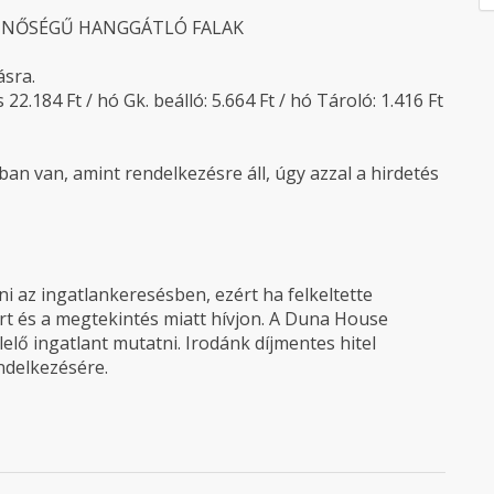
LÓ MINŐSÉGŰ HANGGÁTLÓ FALAK
ásra.
2.184 Ft / hó Gk. beálló: 5.664 Ft / hó Tároló: 1.416 Ft
an van, amint rendelkezésre áll, úgy azzal a hirdetés
 az ingatlankeresésben, ezért ha felkeltette
rt és a megtekintés miatt hívjon. A Duna House
elő ingatlant mutatni. Irodánk díjmentes hitel
endelkezésére.