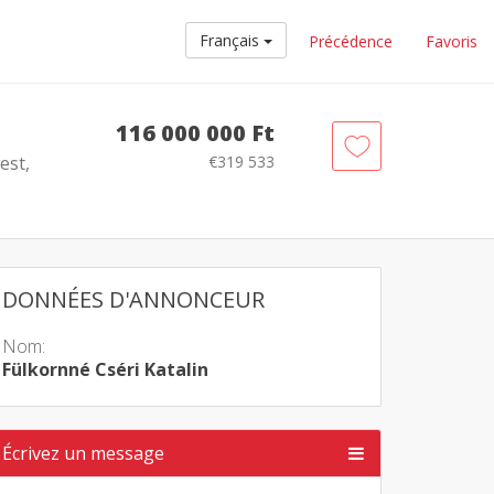
Français
Précédence
Favoris
116 000 000 Ft
est,
€319 533
DONNÉES D'ANNONCEUR
Nom:
Fülkornné Cséri Katalin
Écrivez un message