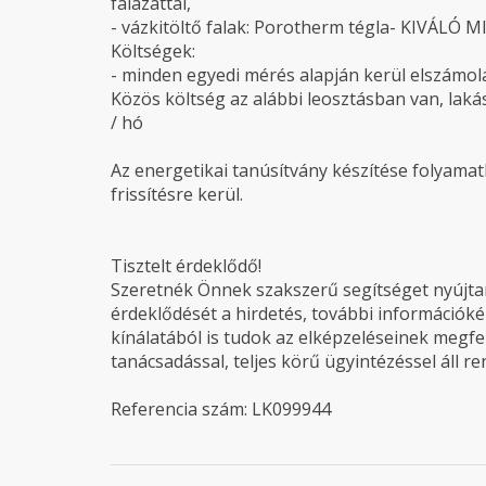
falazattal,
- vázkitöltő falak: Porotherm tégla- KIVÁ
Költségek:
- minden egyedi mérés alapján kerül elszámol
Közös költség az alábbi leosztásban van, lakás 2
/ hó
Az energetikai tanúsítvány készítése folyamatb
frissítésre kerül.
Tisztelt érdeklődő!
Szeretnék Önnek szakszerű segítséget nyújtani
érdeklődését a hirdetés, további információké
kínálatából is tudok az elképzeléseinek megfel
tanácsadással, teljes körű ügyintézéssel áll r
Referencia szám: LK099944