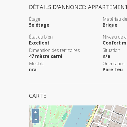
DÉTAILS D'ANNONCE: APPARTEMEN
Étage
Matériau de
5e étage
Brique
État du bien
Niveau de c
Excellent
Confort m
Dimension des territoires
Situation
47 mètre carré
n/a
Meublé
Orientation
n/a
Pare-feu
CARTE
+
−