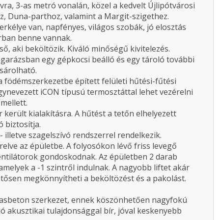
ra, 3-as metró vonalán, közel a kedvelt Újlipótvárosi
z, Duna-parthoz, valamint a Margit-szigethez.
rkélye van, napfényes, világos szobák, jó elosztás
árban benne vannak.
ő, aki beköltözik. Kiváló minőségű kivitelezés.
garázsban egy gépkocsi beálló és egy tároló további
sárolható.
 födémszerkezetbe épített felületi hűtési-fűtési
gynevezett iCON típusú termosztáttal lehet vezérelni
mellett.
került kialakításra. A hűtést a tetőn elhelyezett
 biztosítja.
 illetve szagelszívó rendszerrel rendelkezik.
relve az épületbe. A folyosókon lévő friss levegő
ventilátorok gondoskodnak. Az épületben 2 darab
melyek a -1 szintről indulnak. A nagyobb liftet akár
lentősen megkönnyítheti a beköltözést és a pakolást.
t vasbeton szerkezet, ennek köszönhetően nagyfokú
 jó akusztikai tulajdonsággal bír, jóval keskenyebb