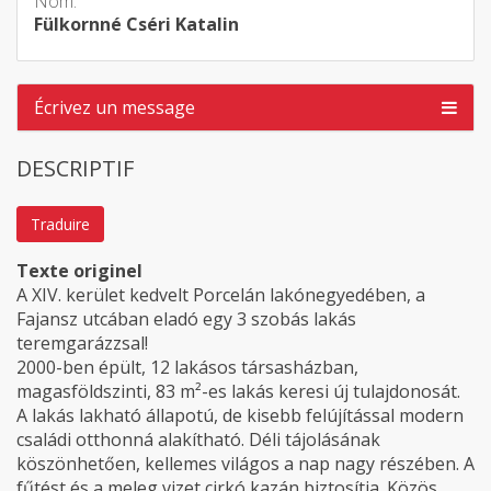
Nom:
Fülkornné Cséri Katalin
Écrivez un message
DESCRIPTIF
Traduire
Texte originel
A XIV. kerület kedvelt Porcelán lakónegyedében, a
Fajansz utcában eladó egy 3 szobás lakás
teremgarázzsal!
2000-ben épült, 12 lakásos társasházban,
magasföldszinti, 83 m²-es lakás keresi új tulajdonosát.
A lakás lakható állapotú, de kisebb felújítással modern
családi otthonná alakítható. Déli tájolásának
köszönhetően, kellemes világos a nap nagy részében. A
fűtést és a meleg vizet cirkó kazán biztosítja. Közös