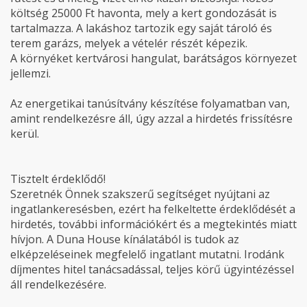
költség 25000 Ft havonta, mely a kert gondozását is
tartalmazza. A lakáshoz tartozik egy saját tároló és
terem garázs, melyek a vételér részét képezik.
A környéket kertvárosi hangulat, barátságos környezet
jellemzi.
Az energetikai tanúsítvány készítése folyamatban van,
amint rendelkezésre áll, úgy azzal a hirdetés frissítésre
kerül.
Tisztelt érdeklődő!
Szeretnék Önnek szakszerű segítséget nyújtani az
ingatlankeresésben, ezért ha felkeltette érdeklődését a
hirdetés, további információkért és a megtekintés miatt
hívjon. A Duna House kínálatából is tudok az
elképzeléseinek megfelelő ingatlant mutatni. Irodánk
díjmentes hitel tanácsadással, teljes körű ügyintézéssel
áll rendelkezésére.