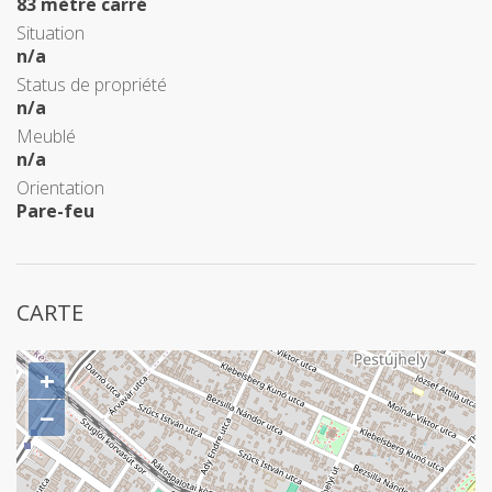
83 mètre carré
Situation
n/a
Status de propriété
n/a
Meublé
n/a
Orientation
Pare-feu
CARTE
+
−