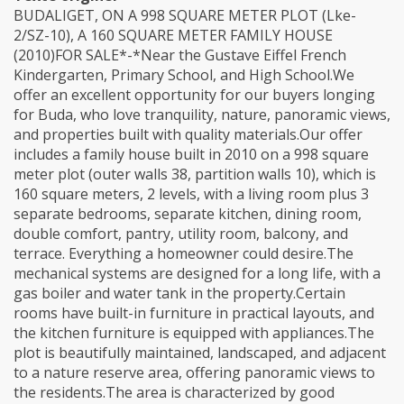
BUDALIGET, ON A 998 SQUARE METER PLOT (Lke-
2/SZ-10), A 160 SQUARE METER FAMILY HOUSE
(2010)FOR SALE*-*Near the Gustave Eiffel French
Kindergarten, Primary School, and High School.We
offer an excellent opportunity for our buyers longing
for Buda, who love tranquility, nature, panoramic views,
and properties built with quality materials.Our offer
includes a family house built in 2010 on a 998 square
meter plot (outer walls 38, partition walls 10), which is
160 square meters, 2 levels, with a living room plus 3
separate bedrooms, separate kitchen, dining room,
double comfort, pantry, utility room, balcony, and
terrace. Everything a homeowner could desire.The
mechanical systems are designed for a long life, with a
gas boiler and water tank in the property.Certain
rooms have built-in furniture in practical layouts, and
the kitchen furniture is equipped with appliances.The
plot is beautifully maintained, landscaped, and adjacent
to a nature reserve area, offering panoramic views to
the residents.The area is characterized by good