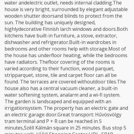
water andelectric outlet, needs internal cladding.The
house is very bright, surrounded by elegant adjustable
wooden shutter doorsand blinds to protect from the
sun. The building has uniquely designed,
highlydecorative Finnish larch windows and doors.Both
kitchens have built-in furniture, a stove, extractor,
dishwasher and refrigerator.Built-in wardrobes in
bedrooms and other rooms help with storage.Most of
the house has underfloor heating, while the bedrooms
have radiators. Thefloor covering of the rooms is
varied according to their function, wood parquet,
stripparquet, stone, tile and carpet floor can all be
found. The terraces are covered withoutdoor tiles.The
house also has a central vacuum cleaner, a built-in
water softening system, analarm and a wi-fi system.
The garden is landscaped and equipped with an
irrigationsystem. The property has an electric gate and
an electric garage door.Great transport: Hűvösvölgy
tram terminal and P + R can be reached in 5
minutes,Széll Kálmán square in 25 minutes. Bus stop 5