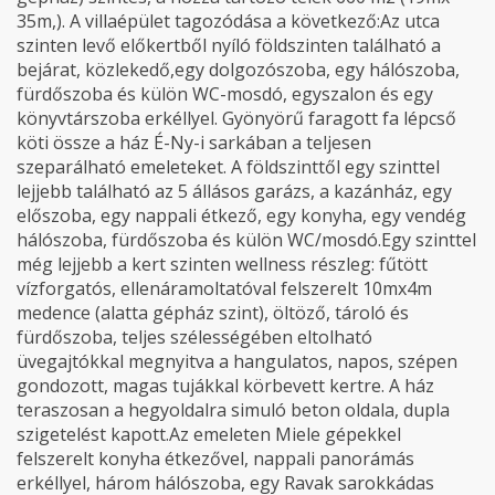
35m,). A villaépület tagozódása a következő:Az utca
szinten levő előkertből nyíló földszinten található a
bejárat, közlekedő,egy dolgozószoba, egy hálószoba,
fürdőszoba és külön WC-mosdó, egyszalon és egy
könyvtárszoba erkéllyel. Gyönyörű faragott fa lépcső
köti össze a ház É-Ny-i sarkában a teljesen
szeparálható emeleteket. A földszinttől egy szinttel
lejjebb található az 5 állásos garázs, a kazánház, egy
előszoba, egy nappali étkező, egy konyha, egy vendég
hálószoba, fürdőszoba és külön WC/mosdó.Egy szinttel
még lejjebb a kert szinten wellness részleg: fűtött
vízforgatós, ellenáramoltatóval felszerelt 10mx4m
medence (alatta gépház szint), öltöző, tároló és
fürdőszoba, teljes szélességében eltolható
üvegajtókkal megnyitva a hangulatos, napos, szépen
gondozott, magas tujákkal körbevett kertre. A ház
teraszosan a hegyoldalra simuló beton oldala, dupla
szigetelést kapott.Az emeleten Miele gépekkel
felszerelt konyha étkezővel, nappali panorámás
erkéllyel, három hálószoba, egy Ravak sarokkádas