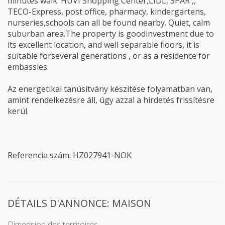
minutes walk. HÜVI Shopping Center,LIDL, SPAR ,,
TECO-Express, post office, pharmacy, kindergartens,
nurseries,schools can all be found nearby. Quiet, calm
suburban area.The property is goodinvestment due to
its excellent location, and well separable floors, it is
suitable forseveral generations , or as a residence for
embassies.
Az energetikai tanúsítvány készítése folyamatban van,
amint rendelkezésre áll, úgy azzal a hirdetés frissítésre
kerül.
Referencia szám: HZ027941-NOK
DÉTAILS D'ANNONCE: MAISON
Dimension des territoires