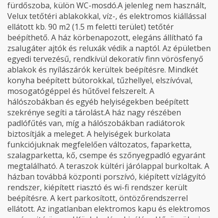
fürdőszoba, külön WC-mosdó.A jelenleg nem használt,
Velux tetőtéri ablakokkal, víz-, és elektromos kiállással
ellátott kb. 90 m2 (1.5 m feletti terület) tetőtér
beépíthető. A ház körbenapozott, elegáns állítható fa
zsalugáter ajtók és reluxák védik a naptól. Az épületben
egyedi tervezésű, rendkívül dekoratív finn vörösfenyő
ablakok és nyílászárók kerültek beépítésre. Mindkét
konyha beépített bútorokkal, tűzhellyel, elszívóval,
mosogatógéppel és hűtővel felszerelt. A
hálószobákban és egyéb helyiségekben beépített
szekrénye segíti a tárolást.A ház nagy részében
padlófűtés van, míg a hálószobákban radiátorok
biztosítják a meleget. A helyiségek burkolata
funkciójuknak megfelelően változatos, faparketta,
szalagparketta, kő, csempe és szőnyegpadló egyaránt
megtalálható. A teraszok kültéri járólappal burkoltak. A
házban továbbá központi porszívó, kiépített vízlágyító
rendszer, kiépített riasztó és wi-fi rendszer került
beépítésre. A kert parkosított, öntözőrendszerrel
ellátott. Az ingatlanban elektromos kapu és elektromos