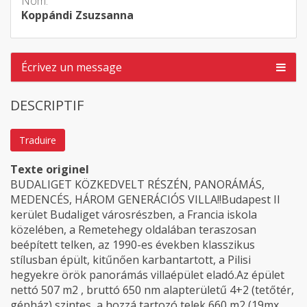
Nom:
Koppándi Zsuzsanna
Écrivez un message
DESCRIPTIF
Traduire
Texte originel
BUDALIGET KÖZKEDVELT RÉSZÉN, PANORÁMÁS,
MEDENCÉS, HÁROM GENERÁCIÓS VILLA!!Budapest II
kerület Budaliget városrészben, a Francia iskola
közelében, a Remetehegy oldalában teraszosan
beépített telken, az 1990-es években klasszikus
stílusban épült, kitűnően karbantartott, a Pilisi
hegyekre örök panorámás villaépület eladó.Az épület
nettó 507 m2 , bruttó 650 nm alapterületű 4+2 (tetőtér,
gépház) szintes, a hozzá tartozó telek 660 m2 (19mx