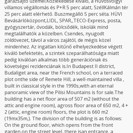
garázsajtó üzemel.Közlekedése kiváló, a Hűvösvölgyi
villamos végállomás és P+R 5 perc alatt, SzéllKálmán tér
25 perc alatt elérhető. Buszmegálló 5 perc séta. HÜVI
Bevásárlóközpont,LIDL, SPAR,,TECO-Express, posta,
gyógyszertár, óvodák, bölcsődék, iskolák mind
megtalálhatók a közelben. Csendes, nyugodt
zöldövezet, távol a város zajától, de mégis közel
mindenhez. Az ingatlan kitűnő elhelyezkedése végett
kiváló befektetés, a szintek szeparálhatósága miatt
pedig kiválóan alkalmas több generációnak és
követségei rezidenciának is.In Budapest II district,
Budaliget area, near the French school, on a terraced
plot onthe side of Remete Hill, a well-maintained villa ,
built in classical style in the 1990s,with an eternal
panoramic view of the Pilisi Mountains is for sale.The
building has a net floor area of ​​507 m2 (without the
attic and engine room), agross floor area of ​​650 m2, 4 +
2 (attic, engine room) floors, the plot is 660 m2
(19mx35m,). The division of the building is as follows:
On the ground floor, which opens from the front
garden on the street level, there isan entrance, a