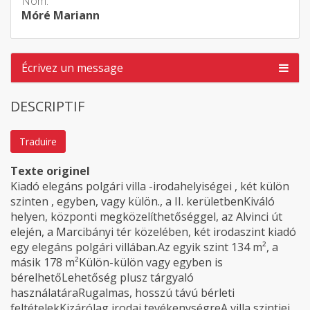
Nom:
Móré Mariann
Écrivez un message
DESCRIPTIF
Traduire
Texte originel
Kiadó elegáns polgári villa -irodahelyiségei , két külön
szinten , egyben, vagy külön., a II. kerületbenKiváló
helyen, központi megközelíthetőséggel, az Alvinci út
elején, a Marcibányi tér közelében, két irodaszint kiadó
egy elegáns polgári villában.Az egyik szint 134 m², a
másik 178 m²Külön-külön vagy egyben is
bérelhetőLehetőség plusz tárgyaló
használatáraRugalmas, hosszú távú bérleti
feltételekKizárólag irodai tevékenységreA villa szintjei