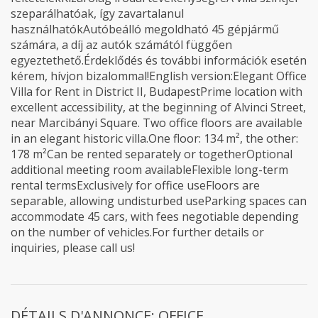
szeparálhatóak, így zavartalanul
használhatókAutóbeálló megoldható 45 gépjármű
számára, a díj az autók számától függően
egyeztethető.Érdeklődés és további információk esetén
kérem, hívjon bizalommal!English version:Elegant Office
Villa for Rent in District II, BudapestPrime location with
excellent accessibility, at the beginning of Alvinci Street,
near Marcibányi Square. Two office floors are available
in an elegant historic villa.One floor: 134 m², the other:
178 m²Can be rented separately or togetherOptional
additional meeting room availableFlexible long-term
rental termsExclusively for office useFloors are
separable, allowing undisturbed useParking spaces can
accommodate 45 cars, with fees negotiable depending
on the number of vehicles.For further details or
inquiries, please call us!
DÉTAILS D'ANNONCE: OFFICE