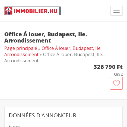
Toggl
navig
Office Á louer, Budapest, IIe.
Arrondissement
Page principale
»
Office Á louer, Budapest, IIe.
Arrondissement
» Office Á louer, Budapest, IIe.
Arrondissement
326 790 Ft
€892
DONNÉES D'ANNONCEUR