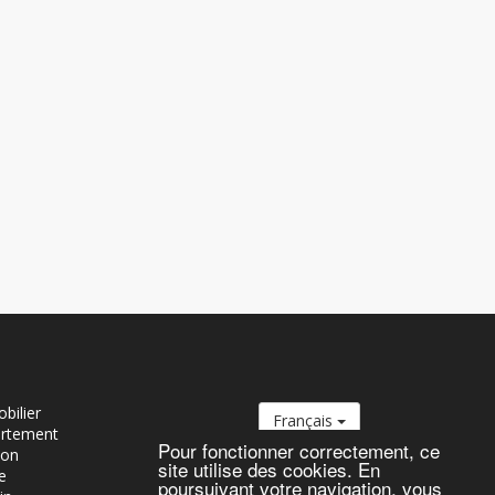
bilier
Français
artement
Pour fonctionner correctement, ce
son
site utilise des cookies. En
e
poursuivant votre navigation, vous