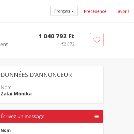
Français
Précédence
Favoris
1 040 792 Ft
ment
€2 872
DONNÉES D'ANNONCEUR
Nom:
Zalai Mónika
Écrivez un message
Nom