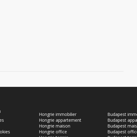
u
Hongrie immobilier
Budapest immo
es
Hongrie appartement
Budapest app
Hongrie maison
Budapest mai
ookies
Hongrie office
Budapest offic