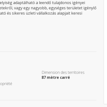
helyiség adaptálható a leendő tulajdonos igényei
letekről, vagy egy nagyobb, egységes területet igénylő
ó és sikeres üzleti vállalkozás alapjait keresi
Dimension des territoires
87 mètre carré
ropriété