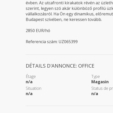
évben. Az utcafronti kirakatok révén az üzlet
szerint, legyen szó akár különböző profilú üz
vállalkozásról. Ha Ön egy dinamikus, előremutat
Budapest szívében, ne keressen tovább.
2850 EUR/hó
Referencia szám: UZ065399
DÉTAILS D'ANNONCE: OFFICE
Étage
Type
n/a
Magasin
Situation
Status de p
n/a
n/a