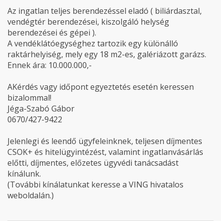
Az ingatlan teljes berendezéssel eladó ( biliárdasztal,
vendégtér berendezései, kiszolgáló helység
berendezései és gépei ).
A vendéklátóegységhez tartozik egy különálló
raktárhelyiség, mely egy 18 m2-es, galériázott garázs.
Ennek ára: 10.000.000,-
AKérdés vagy időpont egyeztetés esetén keressen
bizalommal!
Jéga-Szabó Gábor
0670/427-9422
Jelenlegi és leendő ügyfeleinknek, teljesen díjmentes
CSOK+ és hitelügyintézést, valamint ingatlanvásárlás
előtti, díjmentes, előzetes ügyvédi tanácsadást
kínálunk.
(További kínálatunkat keresse a VING hivatalos
weboldalán.)