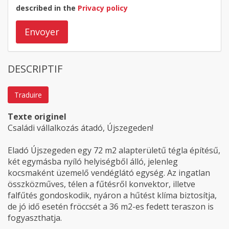
described in the
Privacy policy
Envoyer
DESCRIPTIF
Traduire
Texte originel
Családi vállalkozás átadó, Újszegeden!
Eladó Újszegeden egy 72 m2 alapterületű tégla építésű,
két egymásba nyíló helyiségből álló, jelenleg
kocsmaként üzemelő vendéglátó egység. Az ingatlan
összközműves, télen a fűtésről konvektor, illetve
falfűtés gondoskodik, nyáron a hűtést klíma biztosítja,
de jó idő esetén fröccsét a 36 m2-es fedett teraszon is
fogyaszthatja.