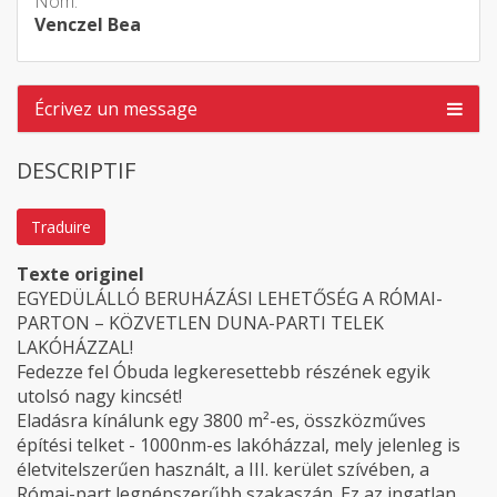
Nom:
Venczel Bea
Écrivez un message
DESCRIPTIF
Traduire
Texte originel
EGYEDÜLÁLLÓ BERUHÁZÁSI LEHETŐSÉG A RÓMAI-
PARTON – KÖZVETLEN DUNA-PARTI TELEK
LAKÓHÁZZAL!
Fedezze fel Óbuda legkeresettebb részének egyik
utolsó nagy kincsét!
Eladásra kínálunk egy 3800 m²-es, összközműves
építési telket - 1000nm-es lakóházzal, mely jelenleg is
életvitelszerűen használt, a III. kerület szívében, a
Római-part legnépszerűbb szakaszán. Ez az ingatlan