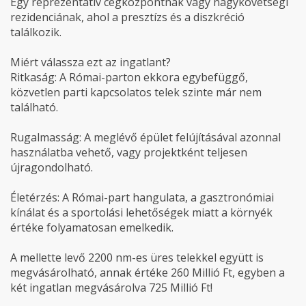
Egy reprezentatív cégközpontnak vagy nagykövetségi
rezidenciának, ahol a presztízs és a diszkréció
találkozik.
Miért válassza ezt az ingatlant?
Ritkaság: A Római-parton ekkora egybefüggő,
közvetlen parti kapcsolatos telek szinte már nem
található.
Rugalmasság: A meglévő épület felújításával azonnal
használatba vehető, vagy projektként teljesen
újragondolható.
Életérzés: A Római-part hangulata, a gasztronómiai
kínálat és a sportolási lehetőségek miatt a környék
értéke folyamatosan emelkedik.
A mellette levő 2200 nm-es üres telekkel együtt is
megvásárolható, annak értéke 260 Millió Ft, egyben a
két ingatlan megvásárolva 725 Millió Ft!