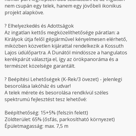
nem csupán egy telek, hanem egy jövőbeli ikonikus
projekt alapköve.
? Elhelyezkedés és Adottságok
Az ingatlan kettős megközelíthetősége páratlan: a
Királyok útja felől gépjárművel kényelmesen elérhető,
miközben közvetlen kijárattal rendelkezik a Kossuth
Lajos üdülőpartra. A Dunától mindössze a hangulatos
kerékpárút választja el, így az örökpanoráma és a
természet közelsége garantált.
?️ Beépítési Lehetőségek (K-Rek/3 övezet) - jelenlegi
besorolása lakóház és udvar!
A telek mérete és besorolása rendkívül széles
spektrumú fejlesztést tesz lehetővé:
Beépíthetőség: 15+5% (felszín felett)
Zöldterület: 65% (ősfás, parkosítható környezet)
Épületmagasság: max. 7,5 m