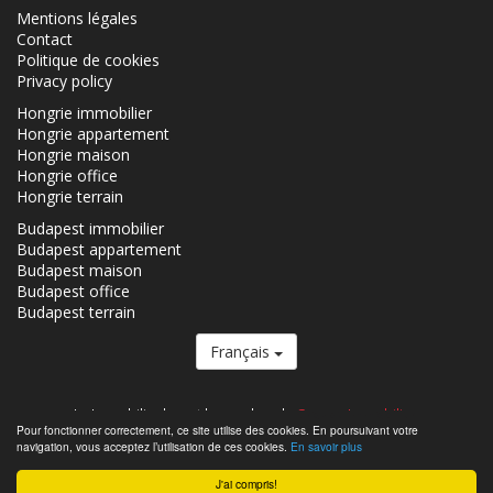
Mentions légales
Contact
Politique de cookies
Privacy policy
Hongrie immobilier
Hongrie appartement
Hongrie maison
Hongrie office
Hongrie terrain
Budapest immobilier
Budapest appartement
Budapest maison
Budapest office
Budapest terrain
Français
Le Immobilier.hu est le membre du
Groupe Immobilier.
Pour fonctionner correctement, ce site utilise des cookies. En poursuivant votre
Immobiliers á vendre en Hongrie - Immobilier.hu © 2026 Tous droits
navigation, vous acceptez l’utilisation de ces cookies.
En savoir plus
réservés
J'ai compris!