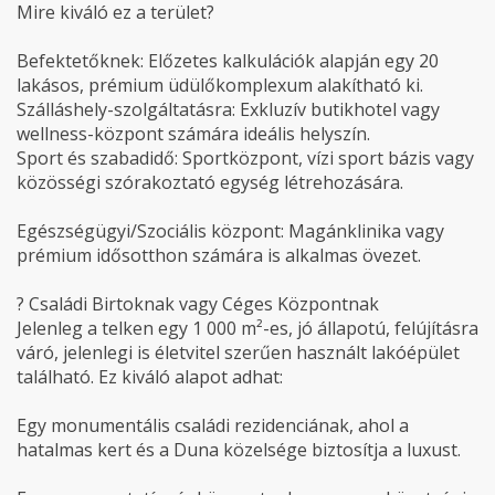
Mire kiváló ez a terület?
Befektetőknek: Előzetes kalkulációk alapján egy 20
lakásos, prémium üdülőkomplexum alakítható ki.
Szálláshely-szolgáltatásra: Exkluzív butikhotel vagy
wellness-központ számára ideális helyszín.
Sport és szabadidő: Sportközpont, vízi sport bázis vagy
közösségi szórakoztató egység létrehozására.
Egészségügyi/Szociális központ: Magánklinika vagy
prémium idősotthon számára is alkalmas övezet.
? Családi Birtoknak vagy Céges Központnak
Jelenleg a telken egy 1 000 m²-es, jó állapotú, felújításra
váró, jelenlegi is életvitel szerűen használt lakóépület
található. Ez kiváló alapot adhat:
Egy monumentális családi rezidenciának, ahol a
hatalmas kert és a Duna közelsége biztosítja a luxust.