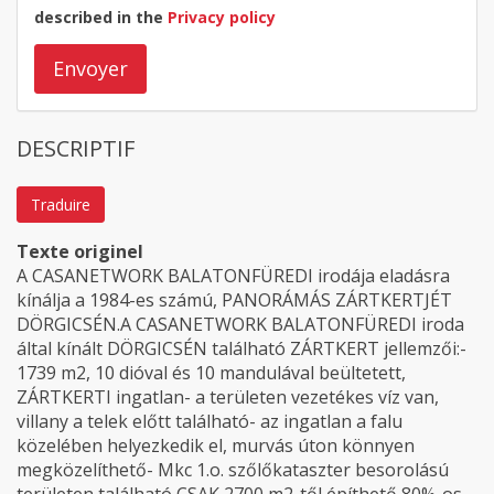
described in the
Privacy policy
Envoyer
DESCRIPTIF
Traduire
Texte originel
A CASANETWORK BALATONFÜREDI irodája eladásra
kínálja a 1984-es számú, PANORÁMÁS ZÁRTKERTJÉT
DÖRGICSÉN.A CASANETWORK BALATONFÜREDI iroda
által kínált DÖRGICSÉN található ZÁRTKERT jellemzői:-
1739 m2, 10 dióval és 10 mandulával beültetett,
ZÁRTKERTI ingatlan- a területen vezetékes víz van,
villany a telek előtt található- az ingatlan a falu
közelében helyezkedik el, murvás úton könnyen
megközelíthető- Mkc 1.o. szőlőkataszter besorolású