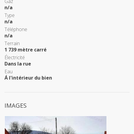
Gaz
n/a
Type
n/a
Téléphone
n/a
Terrain
1 739 mètre carré
Électricité
Dans la rue
Eau
Á l'intérieur du bien
IMAGES