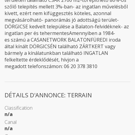
területen található CSAK 2700 m2-től építhető 80%-os
szőlő telepítés mellett 3%-ban- az ingatlan művelésből
kivett, ezért nem kifüggesztés köteles, azonnal
megvásárolható- panorámás jó adottságú terület-
DÖRGICSE kedvelt települése a Balaton-felvidéknek- az
ingatlan per és tehermentesAmennyiben a 1984-
es számú a CASANETWORK BALATONFÜREDI iroda
által kínált DÖRGICSÉN található ZÁRTKERT vagy
bármely a kínálatunkban található INGATLAN
felkeltette érdeklődését, hívjon a
megadott telefonszámon: 06 20 378 3810
DÉTAILS D'ANNONCE: TERRAIN
Classification
n/a
Canal
n/a