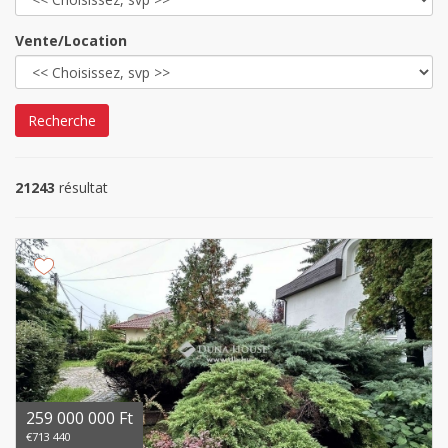
Vente/Location
Recherche
21243
résultat
259 000 000 Ft
€713 440