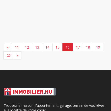
«
11
12
13
14
15
16
17
18
19
20
»
Trouvez la maison, l'appartement, garage, terrain de vos rêves,
á la localité de votre choix.