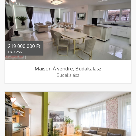
219 000 000 Ft
€603 256
Maison Á vendre, Budakalász
Budakalász