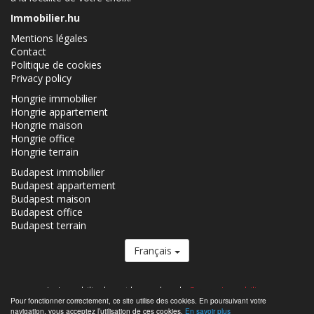
Immobilier.hu
Mentions légales
Contact
Politique de cookies
Privacy policy
Hongrie immobilier
Hongrie appartement
Hongrie maison
Hongrie office
Hongrie terrain
Budapest immobilier
Budapest appartement
Budapest maison
Budapest office
Budapest terrain
Français
Le Immobilier.hu est le membre du
Groupe Immobilier.
Pour fonctionner correctement, ce site utilise des cookies. En poursuivant votre
Immobiliers á vendre en Hongrie - Immobilier.hu © 2026 Tous droits
navigation, vous acceptez l’utilisation de ces cookies.
En savoir plus