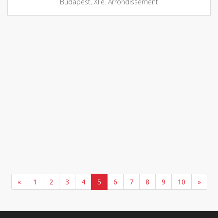
Budapest, XIIe. Arrondissement
«
1
2
3
4
5
6
7
8
9
10
»