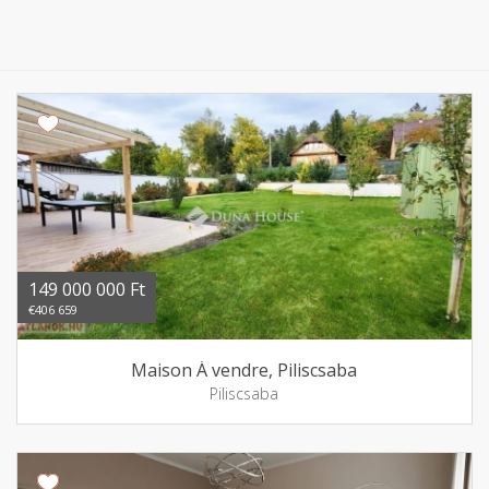
149 000 000 Ft
€406 659
Maison Á vendre, Piliscsaba
Piliscsaba