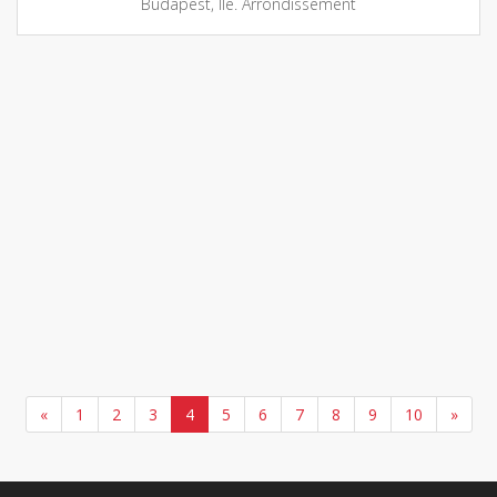
Budapest, IIe. Arrondissement
«
1
2
3
4
5
6
7
8
9
10
»