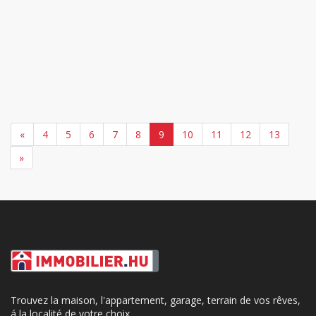
«
4
5
6
7
8
9
10
11
12
13
»
Trouvez la maison, l'appartement, garage, terrain de vos rêves,
á la localité de votre choix.