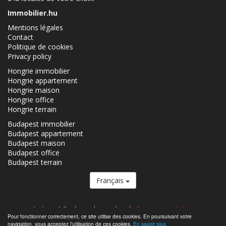
Immobilier.hu
Mentions légales
Contact
Politique de cookies
Privacy policy
Hongrie immobilier
Hongrie appartement
Hongrie maison
Hongrie office
Hongrie terrain
Budapest immobilier
Budapest appartement
Budapest maison
Budapest office
Budapest terrain
Français
Le Immobilier.hu est le membre du
Groupe Immobilier.
Pour fonctionner correctement, ce site utilise des cookies. En poursuivant votre
Immobiliers á vendre en Hongrie - Immobilier.hu © 2026 Tous droits
navigation, vous acceptez l’utilisation de ces cookies.
En savoir plus