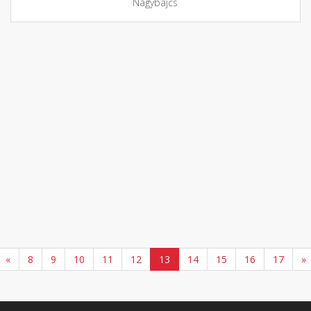
Nagybajcs
«
8
9
10
11
12
13
14
15
16
17
»