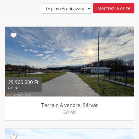
Montrez la carte
29 900 000 Ft
€81 605
Terrain Á vendre, Sárvár
Sárvár