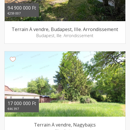
94 900 000 Ft
€259 007
Terrain Á vendre, Budapest, IIIe. Arrondissement
Budapest, IIIe. Arrondissement
17 000 000 Ft
€46 397
Terrain Á vendre, Nagybajcs