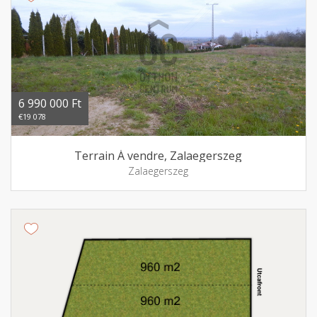
6 990 000 Ft
€19 078
Terrain Á vendre, Zalaegerszeg
Zalaegerszeg