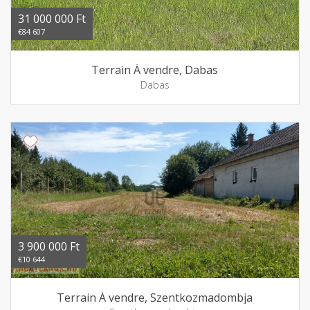
31 000 000 Ft
€84 607
Terrain Á vendre, Dabas
Dabas
3 900 000 Ft
€10 644
Terrain Á vendre, Szentkozmadombja