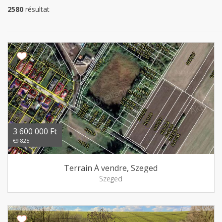
2580
résultat
3 600 000 Ft
€9 825
Terrain Á vendre, Szeged
Szeged